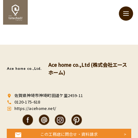
Ace home co.,Ltd (株式会社エース
ホーム)
佐賀県神埼市神埼町田道ケ里2459-11
room
0120-175-618
call
https://acehome.net/
exit_to_app
この工務店に問合せ・資料請求