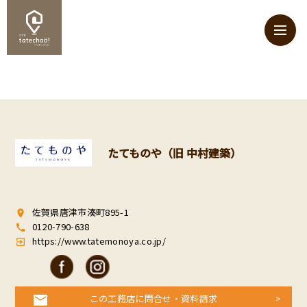
たてものや（旧 中村建築）
佐賀県唐津市湊町895-1
room
0120-790-638
call
https://www.tatemonoya.co.jp/
exit_to_app
この工務店に問合せ・資料請求