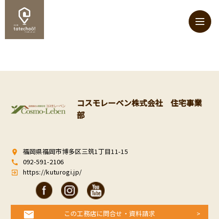
コスモレーベン株式会社 住宅事業
部
福岡県福岡市博多区三筑1丁目11-15
room
092-591-2106
call
https://kuturogi.jp/
exit_to_app
この工務店に問合せ・資料請求