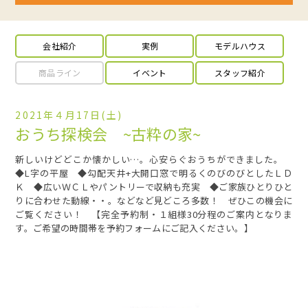
会社紹介
実例
モデルハウス
商品ライン
イベント
スタッフ紹介
2021年４月17日(土)
おうち探検会 ~古粋の家~
新しいけどどこか懐かしい…。心安らぐおうちができました。
◆L字の平屋 ◆勾配天井+大開口窓で明るくのびのびとしたＬＤ
Ｋ ◆広いＷＣＬやパントリーで収納も充実 ◆ご家族ひとりひと
りに合わせた動線・・。などなど見どころ多数！ ぜひこの機会に
ご覧ください！ 【完全予約制・１組様30分程のご案内となりま
す。ご希望の時間帯を予約フォームにご記入ください。】