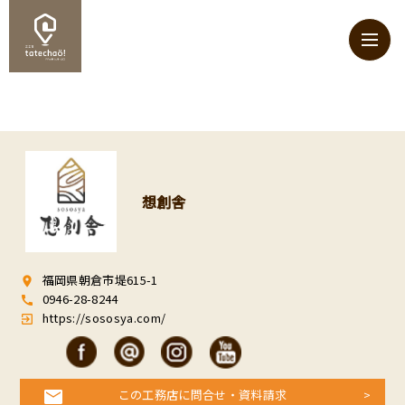
想創舎
福岡県朝倉市堤615-1
room
0946-28-8244
call
https://sososya.com/
exit_to_app
この工務店に問合せ・資料請求