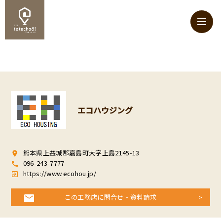
エコハウジング
熊本県上益城郡嘉島町大字上島2145-13
room
096-243-7777
call
https://www.ecohou.jp/
exit_to_app
この工務店に問合せ・資料請求