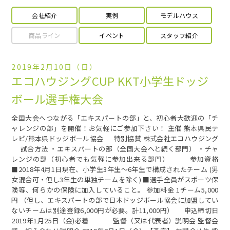
会社紹介
実例
モデルハウス
商品ライン
イベント
スタッフ紹介
2019年2月10日（日）
エコハウジングCUP KKT小学生ドッジ
ボール選手権大会
全国大会へつながる「エキスパートの部」と、初心者大歓迎の「チ
ャレンジの部」を開催！お気軽にご参加下さい！ 主催 熊本県民テ
レビ/熊本県ドッジボール協会 特別協賛 株式会社エコハウジング
試合方法 ・エキスパートの部（全国大会へと続く部門） ・チャ
レンジの部（初心者でも気軽に参加出来る部門） 参加資格
■2018年4月1日現在、小学生3年生～6年生で構成されたチーム (男
女混合可・但し3年生の単独チームを除く) ■選手全員がスポーツ保
険等、何らかの保険に加入していること。 参加料金 1チーム5,000
円 （但し、エキスパートの部で日本ドッジボール協会に加盟してい
ないチームは別途登録6,000円が必要。計11,000円） 申込締切日
2019年1月25日（金)必着 監督（又は代表者）説明会 監督会