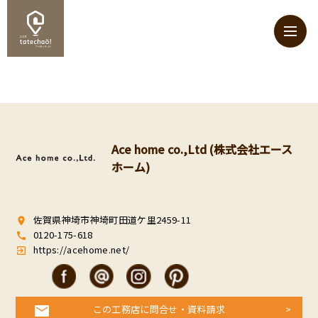
Ace home co.,Ltd (株式会社エース
ホーム)
佐賀県神埼市神埼町田道ケ里2459-11
room
0120-175-618
call
https://acehome.net/
exit_to_app
この工務店に問合せ・資料請求