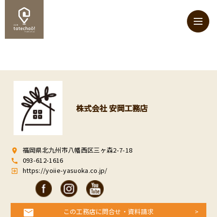
株式会社 安岡工務店
福岡県北九州市八幡西区三ヶ森2-7-18
room
093-612-1616
call
https://yoiie-yasuoka.co.jp/
exit_to_app
この工務店に問合せ・資料請求