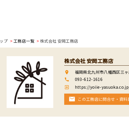
ップ
工務店一覧
株式会社 安岡工務店
株式会社 安岡工務店
福岡県北九州市八幡西区三ヶ森2
room
093-612-1616
call
https://yoiie-yasuoka.co.jp
exit_to_app
この工務店に問合せ・資料