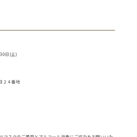
30日(土)
目２４番地
。
 ※マスクのご着用とアルコール消毒にご協力をお願いいた