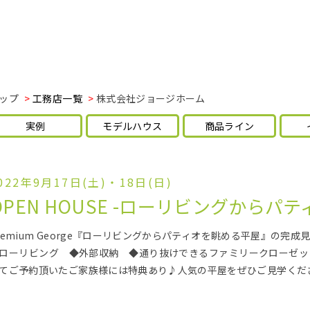
ップ
工務店一覧
株式会社ジョージホーム
実例
モデルハウス
商品ライン
022年9月17日(土)・18日(日)
OPEN HOUSE -ローリビングからパ
remium George『ローリビングからパティオを眺める平屋』の
ローリビング ◆外部収納 ◆通り抜けできるファミリークローゼッ
てご予約頂いたご家族様には特典あり♪人気の平屋をぜひご見学くだ