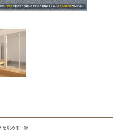
ィオを眺める平家-