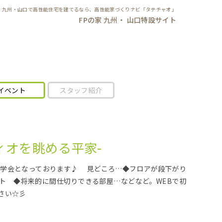
九州・山口で高性能住宅を建てるなら、高性能家づくりナビ「タテチャオ」
FPの家 九州・ 山口特設サイト
イベント
スタッフ紹介
ティオを眺める平家-
完成見学会となっております♪ 見どころ…◆フロアが段下がり
ト ◆将来的に間仕切りできる部屋…などなど。WEBで初
さい☆彡