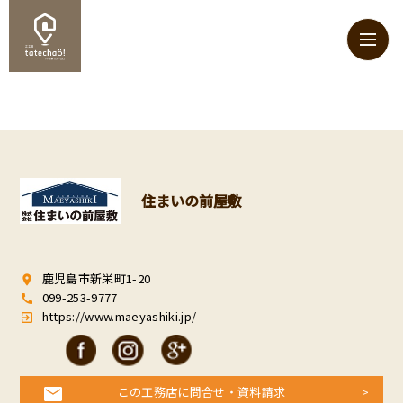
住まいの前屋敷
鹿児島市新栄町1-20
room
099-253-9777
call
https://www.maeyashiki.jp/
exit_to_app
この工務店に問合せ・資料請求