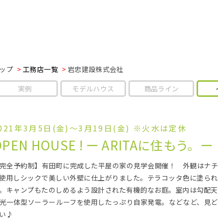
ップ
工務店一覧
岩忠建設株式会社
実例
モデルハウス
商品ライン
021年3月5日(金)～3月19日(金) ※火水は定休
OPEN HOUSE ! ー ARITAに住もう。ー
完全予約制】有田町に完成した平屋の家の見学会開催！ 外観はナチ
使用しシックで美しい外壁に仕上がりました。テラコッタ色に塗られ
。キャンプもたのしめるよう設計された有機的なお庭。室内は勾配天
光一体型ソーラールーフを使用したっぷり自家発電。などなど、見ど
い♪