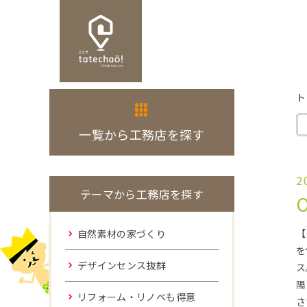
ト
一覧から工務店を探す
2
テーマから工務店を探す
【
自然素材の家づくり
を
デザインセンス抜群
ス
陽
リフォーム・リノベも得意
さ