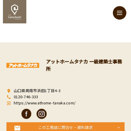
アットホームタナカ 一級建築士事務
所
山口県周南市浜田1丁目4-3
room
0120-746-333
call
https://www.athome-tanaka.com/
exit_to_app
この工務店に問合せ・資料請求