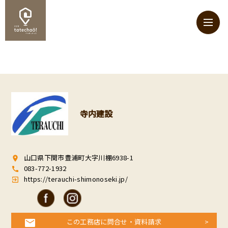
寺内建設
山口県下関市豊浦町大字川棚6938-1
room
083-772-1932
call
https://terauchi-shimonoseki.jp/
exit_to_app
この工務店に問合せ・資料請求