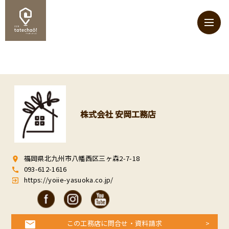
株式会社 安岡工務店
福岡県北九州市八幡西区三ヶ森2-7-18
room
093-612-1616
call
https://yoiie-yasuoka.co.jp/
exit_to_app
この工務店に問合せ・資料請求