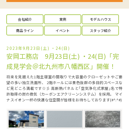
会社紹介
実例
モデルハウス
商品ライン
イベント
スタッフ紹介
2023年9月23日(土) ・24(日)
安岡工務店 9月23日(土) ・24(日)「完
成見学会＠北九州市八幡西区」開催！
将来を見据えた1階主寝室の間取りで大容量のクローゼットやご要
望の多い独立洗面所、 2階ホールには景色抜群の多目的スペースな
ど見どころ満載です☆彡 高断熱パネルと｢空気浄化式家屋｣名で特
許取得の炭の換気（カーボンエアクリーンシステム）を採用。 マイ
ナスイオン一杯の快適な住空間が皆様をお待ちしております(#^.^#)