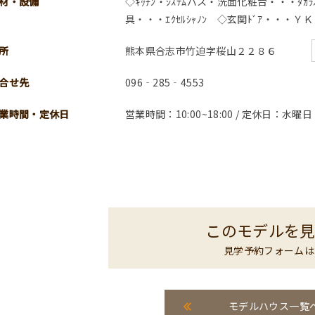
材・設備
◇ｷｯﾁﾝ・ｼｽﾃﾑバス・洗面化粧台・・・ﾀｶﾗ
具・・・ｴｸｾﾙｼｬﾉﾝ ◇玄関ﾄﾞｱ・・・ＹＫ
所
熊本県合志市竹迫字桜山２２８６
合せ先
096‐285‐4553
業時間・定休日
営業時間：10:00~18:00 / 定休日：水
このモデルを
見学予約フォームは
モデルハウス一覧