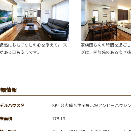
級感におもてなしの心を添えて。 来
家族団らんの時間を過ご
がある日も安心です。
グは、開放感のある吹き抜
詳細情報
デルハウス名
KKT合志総合住宅展示場アンビーハウジ
床面積
175.13