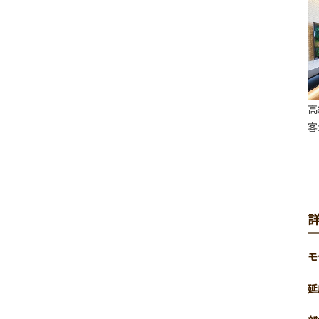
高
客
モ
延