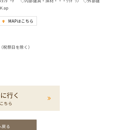
ｽﾀﾝﾀﾞｰﾄﾞ ◇内部建具・床材・・・ｳｯﾄﾞﾜﾝ ◇外部建
Ｋap
MAPはこちら
room
曜日（祝祭日を除く）
見に行く
こちら
へ戻る