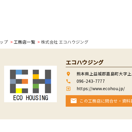
ップ
工務店一覧
株式会社 エコハウジング
エコハウジング
熊本県上益城郡嘉島町大字上島2
room
096-243-7777
call
https://www.ecohou.jp/
exit_to_app
この工務店に問合せ・資料