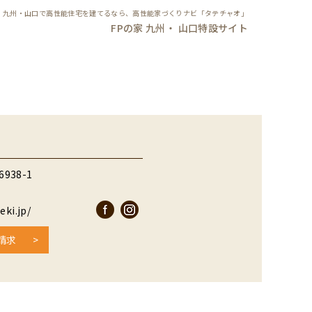
九州・山口で高性能住宅を建てるなら、高性能家づくりナビ「タテチャオ」
FPの家 九州・ 山口特設サイト
38-1
ki.jp/
請求