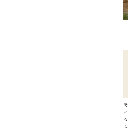
高
い
る
で