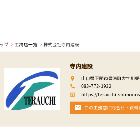
ップ
工務店一覧
株式会社寺内建設
寺内建設
山口県下関市豊浦町大字川棚69
room
083-772-1932
call
https://terauchi-shimonose
exit_to_app
この工務店に問合せ・資料