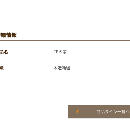
詳細情報
品名
FPの家
法
木造軸組
商品ライン一覧へ