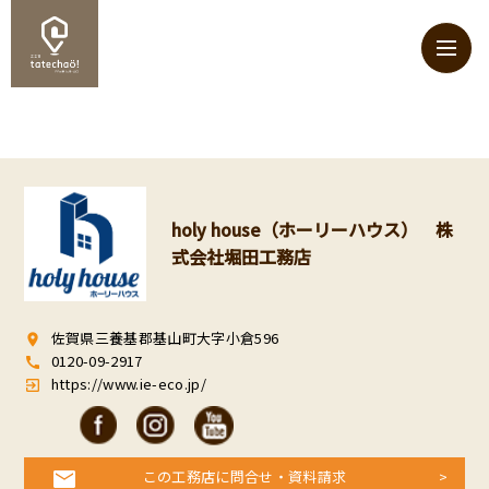
holy house（ホーリーハウス） 株
式会社堀田工務店
佐賀県三養基郡基山町大字小倉596
room
0120-09-2917
call
https://www.ie-eco.jp/
exit_to_app
この工務店に問合せ・資料請求