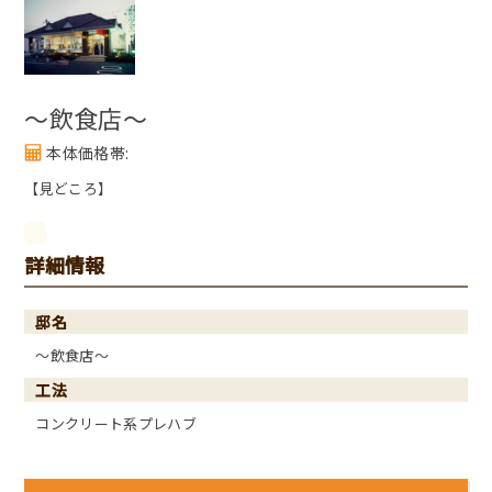
～飲食店～
本体価格帯:
【見どころ】
詳細情報
邸名
～飲食店～
工法
コンクリート系プレハブ