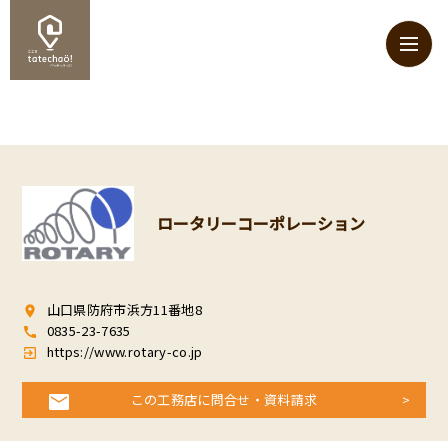
ロータリーコーポレーション
山口県防府市浜方11番地8
room
0835-23-7635
call
https://www.rotary-co.jp
exit_to_app
この工務店に問合せ・資料請求