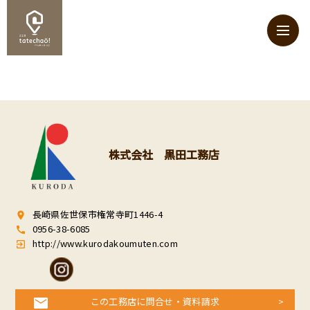
株式会社 黒田工務店
長崎県佐世保市権常寺町1446-4
room
0956-38-6085
call
http://www.kurodakoumuten.com
exit_to_app
この工務店に問合せ・資料請求