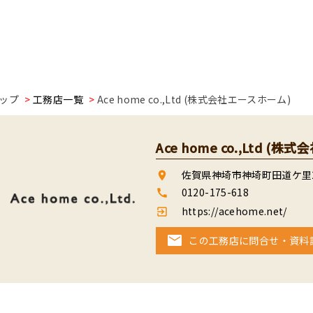
ップ
工務店一覧
Ace home co.,Ltd (株式会社エースホーム)
Ace home co.,Ltd (
佐賀県神埼市神埼町田道ケ里24
room
0120-175-618
call
https://acehome.net/
exit_to_app
この工務店に問合せ・資料