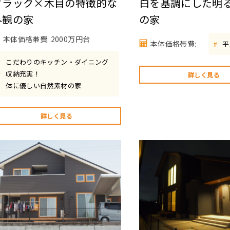
ブラック×木目の特徴的な
白を基調にした明
外観の家
の家
本体価格帯費: 2000万円台
本体価格帯費:
平
#
こだわりのキッチン・ダイニング
#
収納充実！
#
詳しく見る
体に優しい自然素材の家
#
詳しく見る