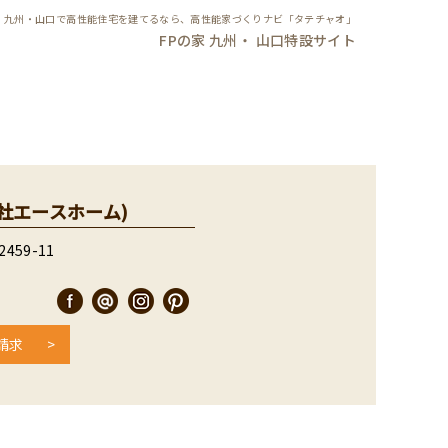
九州・山口で高性能住宅を建てるなら、高性能家づくりナビ「タテチャオ」
FPの家 九州・ 山口特設サイト
株式会社エースホーム)
59-11
請求