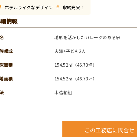
#
#
ホテルライクなデザイン
収納充実！
詳細情報
名
地形を活かしたガレージのある家
族構成
夫婦+子ども2人
床面積
154.52㎡（46.73坪）
地面積
154.52㎡（46.73坪）
法
木造軸組
この工務店に問合せ