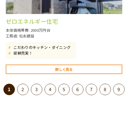
ゼロエネルギー住宅
本体価格帯費: 2000万円台
工務店: 松永建設
こだわりのキッチン・ダイニング
#
収納充実！
#
詳しく見る
1
2
3
4
5
6
7
8
9