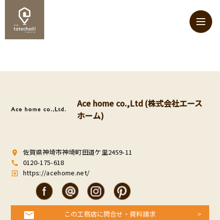
Ace home co.,Ltd (株式会社エース
ホーム)
佐賀県神埼市神埼町田道ケ里2459-11
room
0120-175-618
call
https://acehome.net/
exit_to_app
この工務店に問合せ・資料請求