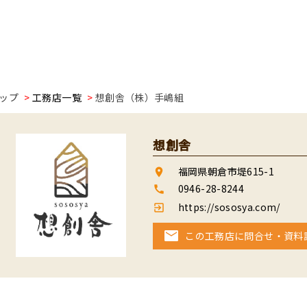
ップ
工務店一覧
想創舎（株）手嶋組
想創舎
福岡県朝倉市堤615-1
room
0946-28-8244
call
https://sososya.com/
exit_to_app
この工務店に問合せ・資料