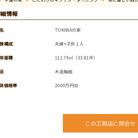
詳細情報
名
TOKIWAの家
族構成
夫婦+子供１人
床面積
111.79㎡（33.81坪）
法
木造軸組
体価格帯
2000万円台
この工務店に問合せ