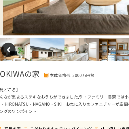
TOKIWAの家
本体価格帯: 2000万円台
見どころ】
んなが集まるステキなおうちができました♬ ・ファミリー書斎では小
 ・HIROMATSU・NAGANO・SIKI お気に入りのファニチャー
ングのワンポイント
#
#
#
平屋の家
こだわりのキッチン・ダイニング
体に優しい自