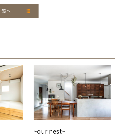
一覧へ
.
~our nest~