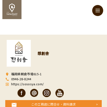
想創舎
福岡県朝倉市堤615-1
room
0946-28-8244
call
https://sososya.com/
exit_to_app
この工務店に問合せ・資料請求